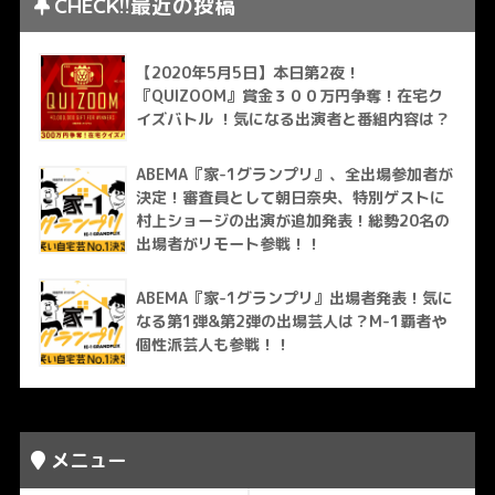
CHECK!!最近の投稿
【2020年5月5日】本日第2夜！
『QUIZOOM』賞金３００万円争奪！在宅ク
イズバトル ！気になる出演者と番組内容は？
ABEMA『家-1グランプリ』、全出場参加者が
決定！審査員として朝日奈央、特別ゲストに
村上ショージの出演が追加発表！総勢20名の
出場者がリモート参戦！！
ABEMA『家-1グランプリ』出場者発表！気に
なる第1弾&第2弾の出場芸人は？M-1覇者や
個性派芸人も参戦！！
メニュー