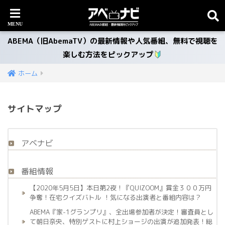
ABEMA（旧AbemaTV）の最新情報や人気番組、無料で視聴を
楽しむ方法をピックアップ
ホーム
サイトマップ
アベナビ
番組情報
【2020年5月5日】本日第2夜！『QUIZOOM』賞金３００万円
争奪！在宅クイズバトル ！気になる出演者と番組内容は？
ABEMA『家-1グランプリ』、全出場参加者が決定！審査員とし
て朝日奈央、特別ゲストに村上ショージの出演が追加発表！総