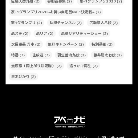
佐藤天彦九段
(2)
参加者募集
(2)
家-1グランプリ2020
(2)
家-1グランプリ2020~お笑い自宅芸No.1決定戦~
(2)
家1グランプリ
(2)
将棋チャンネル
(2)
広瀬章人八段
(2)
恋ステ
(2)
恋リア
(2)
恋愛リアリティーショー
(2)
次長課長 河本
(2)
無料キャンペーン
(2)
特別番組
(2)
特番
(7)
生放送
(7)
羽生善治九段
(2)
藤井聡太七段
(2)
蛍原徹（雨上がり決死隊）
(2)
追っかけ再生
(2)
黒木ひかり
(2)