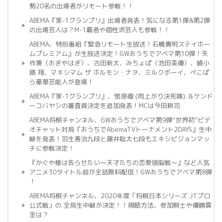
勢20名の出場者がリモート参戦！！
ABEMA『家-1グランプリ』出場者発表！気になる第1弾&第2弾
の出場芸人は？M-1覇者や個性派芸人も参戦！！
ABEMA、特別番組『緊急リモート生放送！石橋貴明ステイホー
ムプレミアム』が生放送決定！GWおうちでアベマ第10弾！矢
作兼（おぎやはぎ）、古田新太、みちょぱ（池田美優）、綾小
路 翔、マキシマム ザ ホルモン・ナヲ、ミルクボーイ、ぺこぱ
ら豪華芸能人が登場！
ABEMA『家-1グランプリ』、蛍原徹 (雨上がり決死隊) ＆ケンド
ーコバヤシの審査員決定を追加発表！MCは今田耕司
ABEMA将棋チャンネル、GWおうちでアベマ第9弾“世界初”ビデ
オチャット対局『おうちでAbemaTVトーナメント2DAYS』生中
継を発表！羽生善治九段と藤井聡太七段もエキシビジョンマッ
チに参戦決定！
『かぐや様は告らせたい～天才たちの恋愛頭脳戦～』など人気
アニメ30タイトル超が全話無料配信！GWおうちでアベマ第8弾
！
ABEMA将棋チャンネル、2020年度「将棋日本シリーズ JTプロ
公式戦」の 全局生中継が決定！！視聴方法、参加棋士や優勝賞
金は？