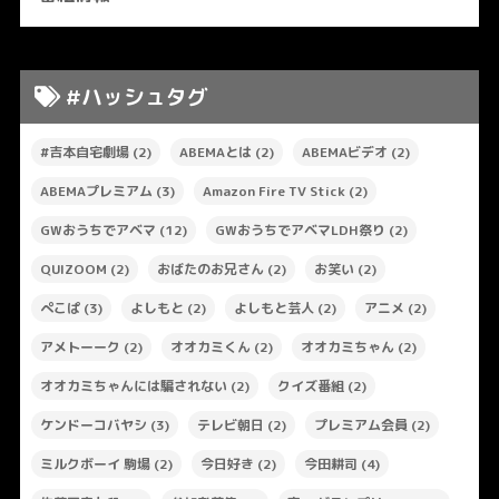
#ハッシュタグ
#吉本自宅劇場
(2)
ABEMAとは
(2)
ABEMAビデオ
(2)
ABEMAプレミアム
(3)
Amazon Fire TV Stick
(2)
GWおうちでアベマ
(12)
GWおうちでアベマLDH祭り
(2)
QUIZOOM
(2)
おばたのお兄さん
(2)
お笑い
(2)
ぺこぱ
(3)
よしもと
(2)
よしもと芸人
(2)
アニメ
(2)
アメトーーク
(2)
オオカミくん
(2)
オオカミちゃん
(2)
オオカミちゃんには騙されない
(2)
クイズ番組
(2)
ケンドーコバヤシ
(3)
テレビ朝日
(2)
プレミアム会員
(2)
ミルクボーイ 駒場
(2)
今日好き
(2)
今田耕司
(4)