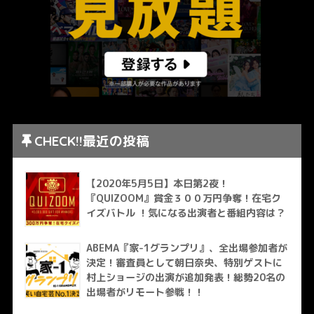
CHECK!!最近の投稿
【2020年5月5日】本日第2夜！
『QUIZOOM』賞金３００万円争奪！在宅ク
イズバトル ！気になる出演者と番組内容は？
ABEMA『家-1グランプリ』、全出場参加者が
決定！審査員として朝日奈央、特別ゲストに
村上ショージの出演が追加発表！総勢20名の
出場者がリモート参戦！！