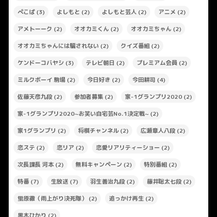
ぺこぱ
(3)
よしもと
(2)
よしもと芸人
(2)
アニメ
(2)
アメトーーク
(2)
オオカミくん
(2)
オオカミちゃん
(2)
オオカミちゃんには騙されない
(2)
クイズ番組
(2)
ケンドーコバヤシ
(3)
テレビ朝日
(2)
プレミアム会員
(2)
ミルクボーイ 駒場
(2)
今日好き
(2)
今田耕司
(4)
佐藤天彦九段
(2)
参加者募集
(2)
家-1グランプリ2020
(2)
家-1グランプリ2020~お笑い自宅芸No.1決定戦~
(2)
家1グランプリ
(2)
将棋チャンネル
(2)
広瀬章人八段
(2)
恋ステ
(2)
恋リア
(2)
恋愛リアリティーショー
(2)
次長課長 河本
(2)
無料キャンペーン
(2)
特別番組
(2)
特番
(7)
生放送
(7)
羽生善治九段
(2)
藤井聡太七段
(2)
蛍原徹（雨上がり決死隊）
(2)
追っかけ再生
(2)
黒木ひかり
(2)