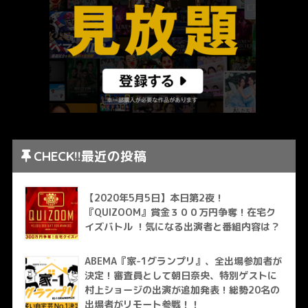
CHECK!!最近の投稿
【2020年5月5日】本日第2夜！
『QUIZOOM』賞金３００万円争奪！在宅ク
イズバトル ！気になる出演者と番組内容は？
ABEMA『家-1グランプリ』、全出場参加者が
決定！審査員として朝日奈央、特別ゲストに
村上ショージの出演が追加発表！総勢20名の
出場者がリモート参戦！！