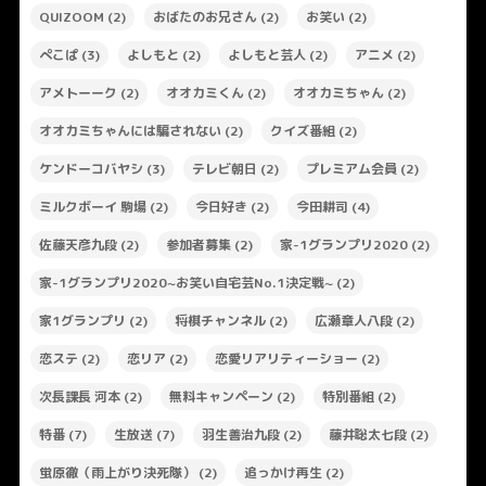
QUIZOOM
(2)
おばたのお兄さん
(2)
お笑い
(2)
ぺこぱ
(3)
よしもと
(2)
よしもと芸人
(2)
アニメ
(2)
アメトーーク
(2)
オオカミくん
(2)
オオカミちゃん
(2)
オオカミちゃんには騙されない
(2)
クイズ番組
(2)
ケンドーコバヤシ
(3)
テレビ朝日
(2)
プレミアム会員
(2)
ミルクボーイ 駒場
(2)
今日好き
(2)
今田耕司
(4)
佐藤天彦九段
(2)
参加者募集
(2)
家-1グランプリ2020
(2)
家-1グランプリ2020~お笑い自宅芸No.1決定戦~
(2)
家1グランプリ
(2)
将棋チャンネル
(2)
広瀬章人八段
(2)
恋ステ
(2)
恋リア
(2)
恋愛リアリティーショー
(2)
次長課長 河本
(2)
無料キャンペーン
(2)
特別番組
(2)
特番
(7)
生放送
(7)
羽生善治九段
(2)
藤井聡太七段
(2)
蛍原徹（雨上がり決死隊）
(2)
追っかけ再生
(2)